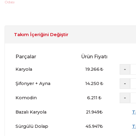
Takım İçeriğini Değiştir
Parçalar
Ürün Fiyatı
-
Karyola
19.266
₺
-
Şifonyer + Ayna
14.250
₺
-
Komodin
6.211
₺
Bazalı Karyola
21.949
₺
T
Sürgülü Dolap
45.947
₺
T