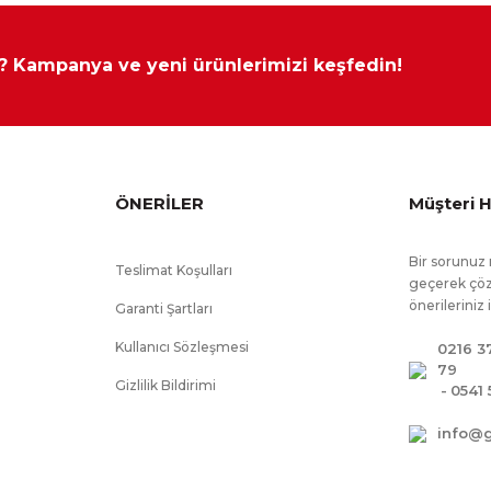
yapılamamaktadır.
Kapsamına GİRMEZ.
 ? Kampanya ve yeni ürünlerimizi keşfedin!
ÖNERİLER
Müşteri H
Bir sorunuz 
Teslimat Koşulları
geçerek çöz
önerileriniz 
Garanti Şartları
Kullanıcı Sözleşmesi
0216 3
79
Gizlilik Bildirimi
-
0541 
info@
arda yavaşlatıcı mekanizma kullanılmıştır., Karyolada güvenlik