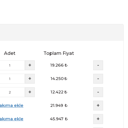
Adet
Toplam Fiyat
+
-
19.266
₺
+
-
14.250
₺
+
-
12.422
₺
+
akıma ekle
21.949
₺
+
akıma ekle
45.947
₺