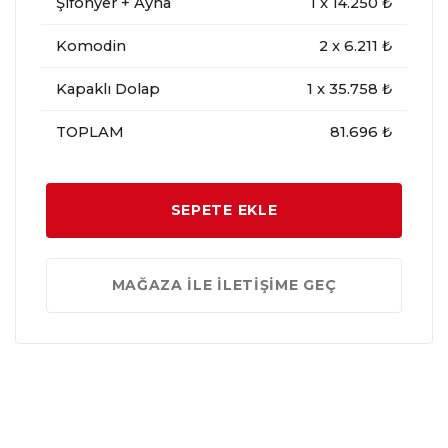
Şifonyer + Ayna
1
x
14.250
₺
Komodin
2
x
6.211
₺
Kapaklı Dolap
1
x
35.758
₺
TOPLAM
81.696 ₺
SEPETE EKLE
MAĞAZA İLE İLETİŞİME GEÇ