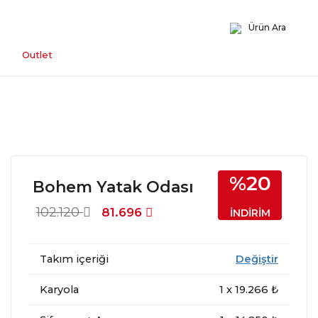
Ürün Ara
n
Outlet
%20
Bohem Yatak Odası
102.120
81.696
İNDİRİM
Takım içeriği
Değiştir
Karyola
1
x
19.266
₺