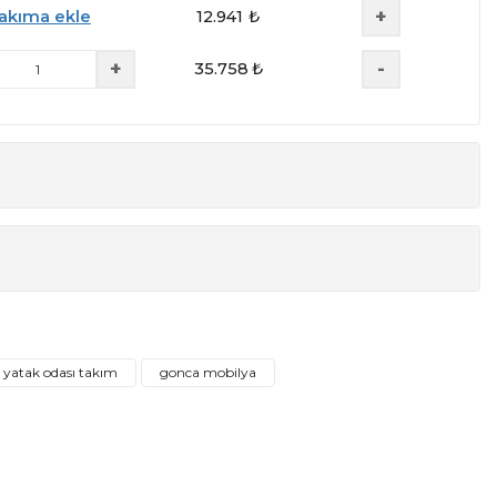
+
akıma ekle
12.941
₺
+
-
35.758
₺
r + Ayna + 2 Adet Komodin. Farklı Kombinasyonlarla da Satın
Yükseklik
Derinlik
217 cm
61 cm
110 cm
207 cm
yatak odası takım
gonca mobilya
85 cm
45 cm
50 cm
45 cm
99 cm
45 cm
217 cm
69 cm
lmiştir.