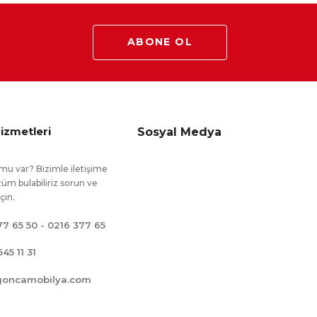
ABONE OL
izmetleri
Sosyal Medya
mu var? Bizimle iletişime
üm bulabiliriz sorun ve
için.
77 65 50 - 0216 377 65
545 11 31
goncamobilya.com