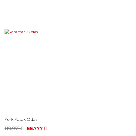
York Yatak Odası
110.971
88.777