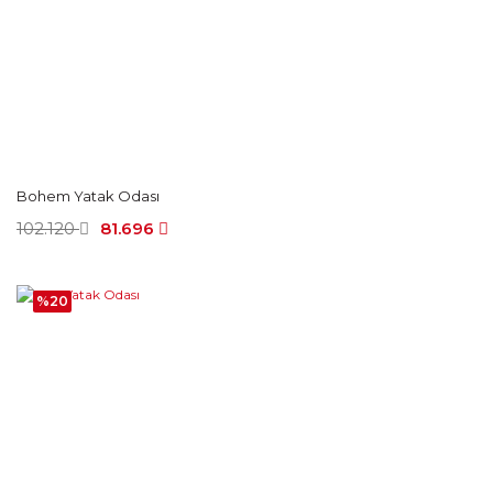
Bohem Yatak Odası
102.120
81.696
%20