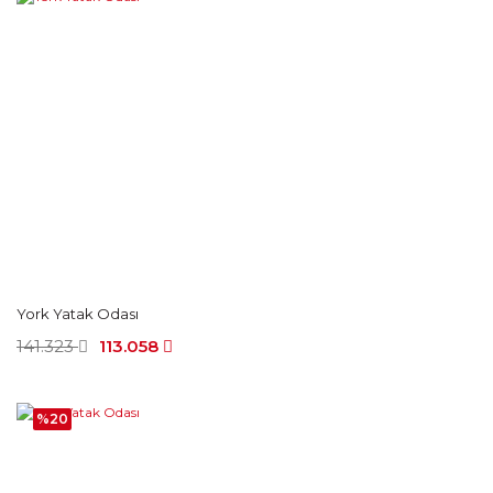
York Yatak Odası
141.323
113.058
%20