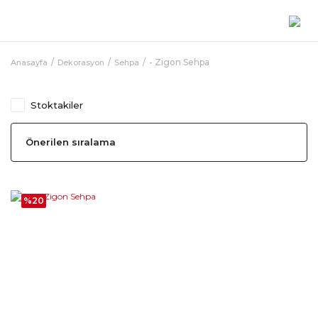
- Zigon Sehpa
Anasayfa
Dekorasyon
Sehpa
Stoktakiler
%20