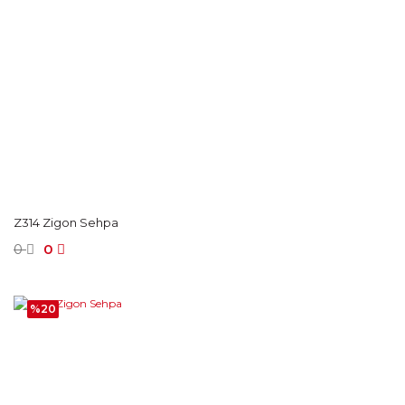
Z314 Zigon Sehpa
0
0
%20