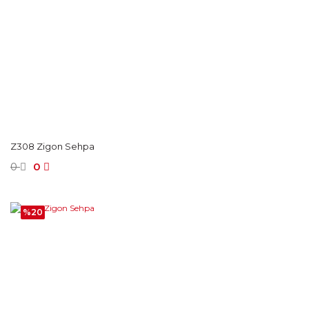
Z308 Zigon Sehpa
0
0
%20