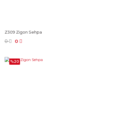
Z309 Zigon Sehpa
0
0
%20