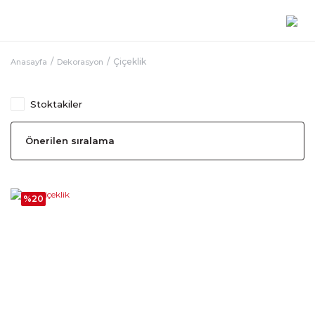
Çiçeklik
Anasayfa
Dekorasyon
Stoktakiler
%20