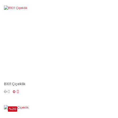
B101 Çiçeklik
0
0
%20