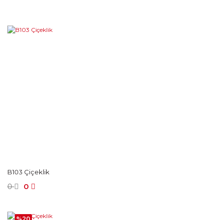
B103 Çiçeklik
0
0
%20