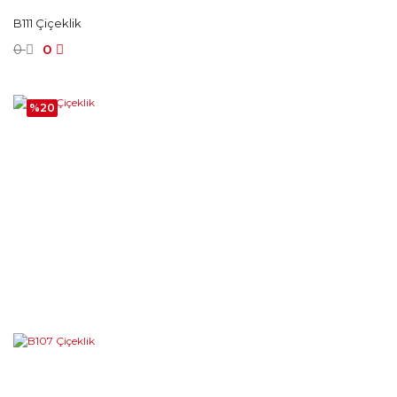
B111 Çiçeklik
0
0
%20