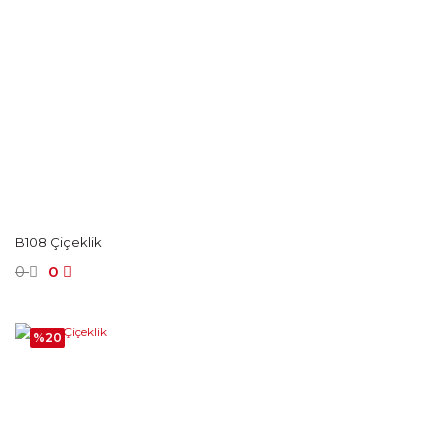
B108 Çiçeklik
0
0
%20