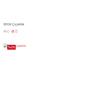
B106 Çiçeklik
0
0
%20