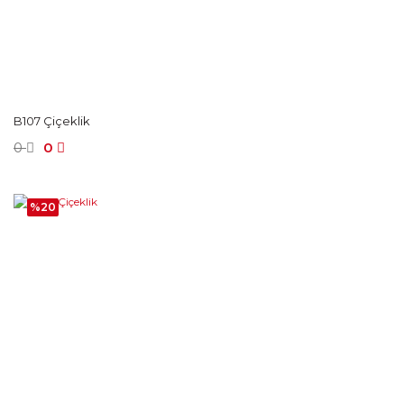
B107 Çiçeklik
0
0
%20