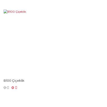
B100 Çiçeklik
0
0