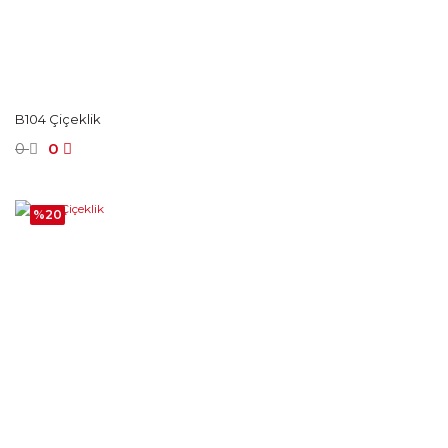
B104 Çiçeklik
0
0
%20