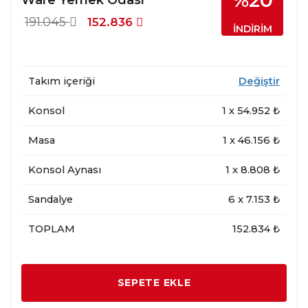
%20
191.045
152.836
İNDİRİM
Takım içeriği
Değiştir
Konsol
1
x
54.952
₺
Masa
1
x
46.156
₺
Konsol Aynası
1
x
8.808
₺
Sandalye
6
x
7.153
₺
TOPLAM
152.834 ₺
SEPETE EKLE