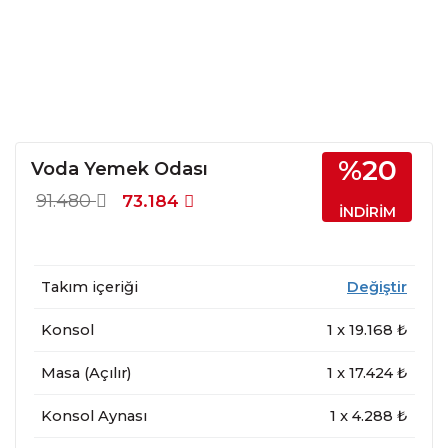
%20
Voda Yemek Odası
91.480
73.184
İNDİRİM
Takım içeriği
Değiştir
Konsol
1
x
19.168
₺
Masa (Açılır)
1
x
17.424
₺
Konsol Aynası
1
x
4.288
₺