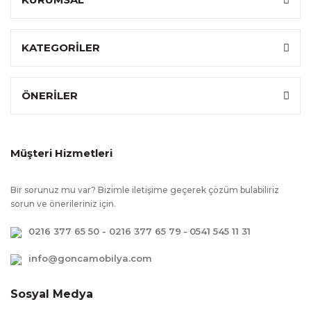
Sandalye
:
Değişmez
Kumaşı
KATEGORİLER
Özel Ölçü
:
Hayır
Garanti
:
2 Yıl
Süresi
ÖNERİLER
Ek Bilgiler
:
Kullanım kolaylığı amacı ile kapaklarda
yavaşlatıcı mekanizma kullanılmıştır.,
Çevreye ve sağlığa zararsız kanserojen
Müşteri Hizmetleri
madde içermeyen E1 kalite standartlarında
üretilmiştir., Çekmecelerde kullanım kolaylığı
Bir sorunuz mu var? Bizimle iletişime geçerek çözüm bulabiliriz
amacı ile yavaş kapanmayı sağlayan fren
sorun ve önerileriniz için.
sistemi vardır.
0216 377 65 50 - 0216 377 65 79
-
0541 545 11 31
info@goncamobilya.com
Sosyal Medya