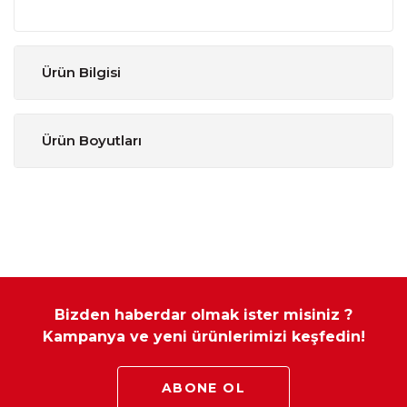
Ürün Bilgisi
Ürün Boyutları
Parça Adı
Genişlik
Yükseklik
Derinlik
Berjer
85 cm
110 cm
97 cm
Modüler mobilya çeşitlerinde ürün ölçüleri sabittir ve özel ölçü
Bizden haberdar olmak ister misiniz ?
yapılamamaktadır.
Kampanya ve yeni ürünlerimizi keşfedin!
ABONE OL