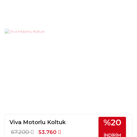
%20
Viva Motorlu Koltuk
67.200
53.760
İNDİRİM