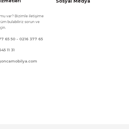
izmetleri
Sosyal Medya
mu var? Bizimle iletişime
üm bulabiliriz sorun ve
için.
77 65 50 - 0216 377 65
545 11 31
goncamobilya.com