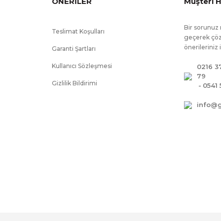
ÖNERİLER
Müşteri H
Bir sorunuz 
Teslimat Koşulları
geçerek çöz
önerileriniz 
Garanti Şartları
Kullanıcı Sözleşmesi
0216 3
79
Gizlilik Bildirimi
-
0541 
info@