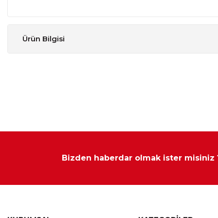
Ürün Bilgisi
Sertlik Dercesi
:
Yumuşak H2, Orta Sert H3
Yazlık-Kışlık Kullanım
:
Hayır
Çift Taraflı Kullanım
:
Hayır
Ürün Tipi
:
Visco, Yaylı
Yay Tipi
:
Paket Yaylı
Bizden haberdar olmak ister misiniz
Garanti Süresi
:
3 Yıl