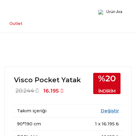
Ürün Ara
n
Outlet
%20
Visco Pocket Yatak
20.244
16.195
İNDİRİM
Takım içeriği
Değiştir
90*190 cm
1
x
16.195
₺