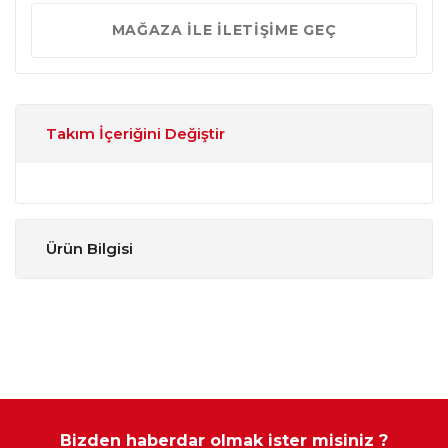
MAĞAZA İLE İLETİŞİME GEÇ
Takım İçeriğini Değiştir
Ürün Bilgisi
Sertlik
:
Yumuşak H2, Orta Sert H3, Sert H4
Dercesi
Yazlık-
:
Hayır
Kışlık
Kullanım
Bizden haberdar olmak ister misiniz ?