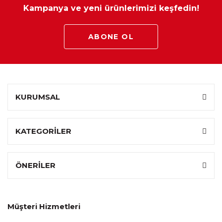
Kampanya ve yeni ürünlerimizi keşfedin!
Çift Taraflı
:
Hayır
Kullanım
ABONE OL
Ürün Tipi
:
Visco
Yay Tipi
:
Yaysız
Garanti
:
3 Yıl
Süresi
KURUMSAL
KATEGORİLER
ÖNERİLER
Müşteri Hizmetleri