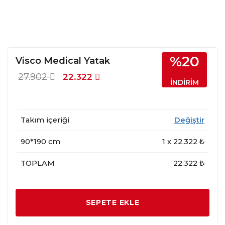
%20
Visco Medical Yatak
27.902
22.322
İNDİRİM
Takım içeriği
Değiştir
90*190 cm
1
x
22.322
₺
TOPLAM
22.322 ₺
SEPETE EKLE