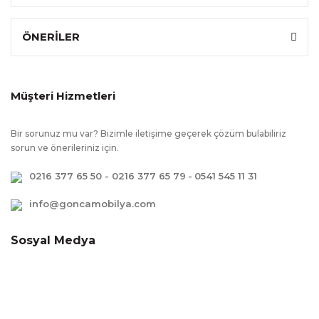
Ek Bilgiler
:
Kullanım kolaylığı amacı ile kapaklarda
yavaşlatıcı mekanizma kullanılmıştır, Tv Dahil
ÖNERİLER
Değildir., Led Işık Kullanılmıştır., Çevreye ve
sağlığa zararsız kanserojen madde
içermeyen E1 kalite standartlarında
üretilmiştir.
Müşteri Hizmetleri
Bir sorunuz mu var? Bizimle iletişime geçerek çözüm bulabiliriz
sorun ve önerileriniz için.
0216 377 65 50 - 0216 377 65 79
-
0541 545 11 31
info@goncamobilya.com
Sosyal Medya