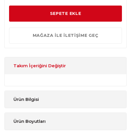
SEPETE EKLE
MAĞAZA İLE İLETİŞİME GEÇ
Takım İçeriğini Değiştir
Ürün Bilgisi
Tasarım
:
Modern
Ürün Boyutları
Takım
:
Alt Blok + Üst Blok'dan oluşmaktadır. Farklı