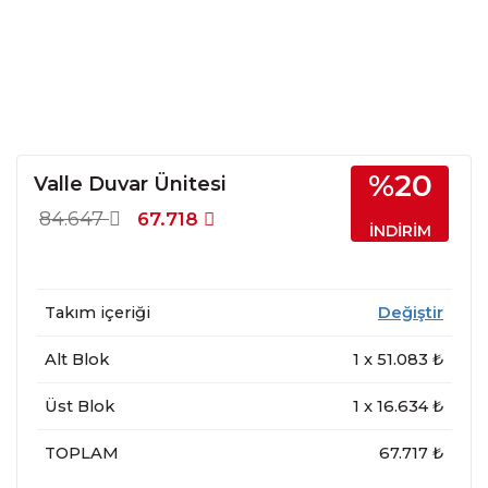
%20
Valle Duvar Ünitesi
84.647
67.718
İNDİRİM
Takım içeriği
Değiştir
Alt Blok
1
x
51.083
₺
Üst Blok
1
x
16.634
₺
TOPLAM
67.717 ₺