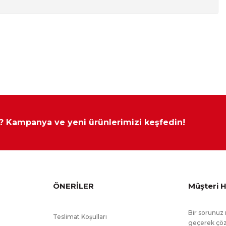
 Farklı Kombinasyonlarla da Satın Alabilirsiniz.
Yükseklik
Derinlik
aplama, içyüzler ve arkası yonga levhadan üretilmiştir.
86 cm
53 cm
77 cm
105 cm
87 cm
52 cm
yapılamamaktadır.
ştır.
 ? Kampanya ve yeni ürünlerimizi keşfedin!
ÖNERİLER
Müşteri H
Bir sorunuz 
Teslimat Koşulları
geçerek çöz