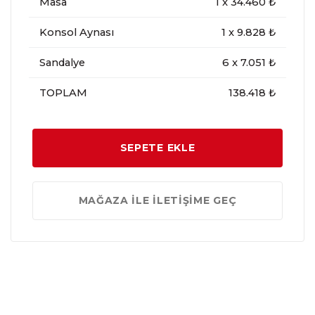
Masa
1
x
34.460
₺
Konsol Aynası
1
x
9.828
₺
Sandalye
6
x
7.051
₺
TOPLAM
138.418 ₺
SEPETE EKLE
MAĞAZA İLE İLETİŞİME GEÇ