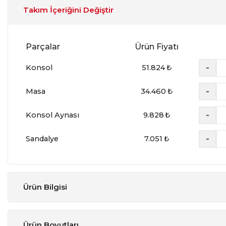
Takım İçeriğini Değiştir
Parçalar
Ürün Fiyatı
-
Konsol
51.824
₺
-
Masa
34.460
₺
-
Konsol Aynası
9.828
₺
-
Sandalye
7.051
₺
Ürün Bilgisi
Tasarım
:
Modern
Ürün Boyutları