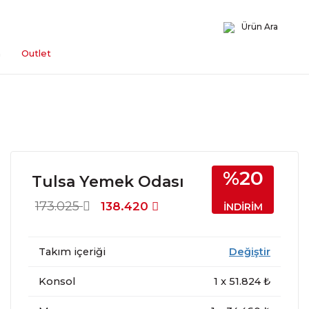
Ürün Ara
n
Outlet
%20
Tulsa Yemek Odası
173.025
138.420
İNDİRİM
Takım içeriği
Değiştir
Konsol
1
x
51.824
₺