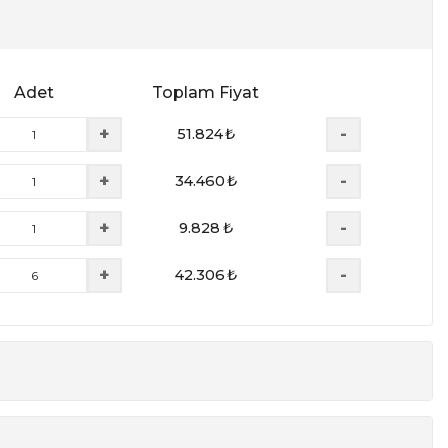
Adet
Toplam Fiyat
+
-
51.824
₺
+
-
34.460
₺
+
-
9.828
₺
+
-
42.306
₺