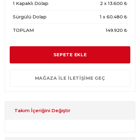
1 Kapaklı Dolap
2
x
13.600
₺
Sürgülü Dolap
1
x
60.480
₺
TOPLAM
149.920 ₺
SEPETE EKLE
MAĞAZA İLE İLETİŞİME GEÇ
Takım İçeriğini Değiştir