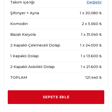
Takım içeriği
Değiştir
Şifonyer + Ayna
1
x
20.080
₺
Komodin
2
x
5.560
₺
Bazalı Karyola
1
x
31.040
₺
2 Kapaklı Çekmeceli Dolap
1
x
24.000
₺
1 Kapaklı Dolap
1
x
13.600
₺
2 Kapaklı Askılıklı Dolap
1
x
21.600
₺
TOPLAM
121.440 ₺
SEPETE EKLE