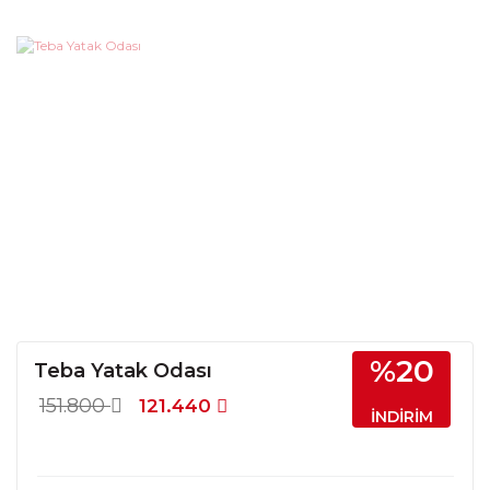
%20
Teba Yatak Odası
151.800
121.440
İNDİRİM