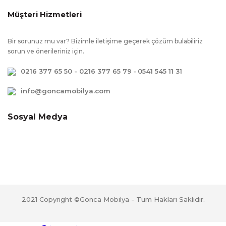
Karyolada güvenlik için bariyerli kilitli baza
sistemi kullanılmıştır., Çevreye ve sağlığa
Müşteri Hizmetleri
zararsız kanserojen madde içermeyen E1
kalite standartlarında üretilmiştir.,
Bir sorunuz mu var? Bizimle iletişime geçerek çözüm bulabiliriz
Çekmecelerde kullanım kolaylığı amacı ile
sorun ve önerileriniz için.
yavaş kapanmayı sağlayan fren sistemi
0216 377 65 50 - 0216 377 65 79
-
0541 545 11 31
vardır.
info@goncamobilya.com
Sosyal Medya
2021 Copyright ©Gonca Mobilya - Tüm Hakları Saklıdır.