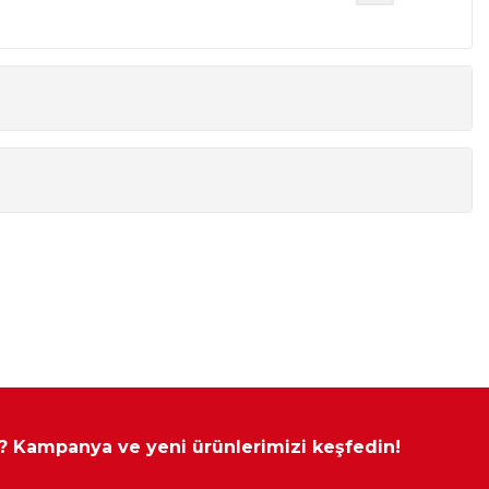
Genişlik
Yükseklik
Derinlik
172 cm
216 cm
57 cm
86 cm
216 cm
57 cm
43 cm
216 cm
57 cm
90 cm
216 cm
90 cm
215 cm
110 cm
255 cm
 ? Kampanya ve yeni ürünlerimizi keşfedin!
135 cm
81 cm
44 cm