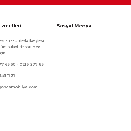
izmetleri
Sosyal Medya
mu var? Bizimle iletişime
üm bulabiliriz sorun ve
için.
77 65 50 - 0216 377 65
545 11 31
goncamobilya.com