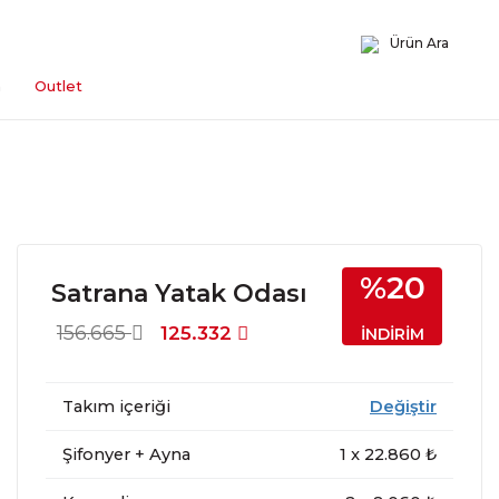
Ürün Ara
n
Outlet
%20
Satrana Yatak Odası
156.665
125.332
İNDİRİM
Takım içeriği
Değiştir
Şifonyer + Ayna
1
x
22.860
₺