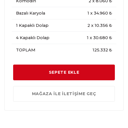
Komodin
2
x
8.060
₺
Bazalı Karyola
1
x
34.960
₺
1 Kapaklı Dolap
2
x
10.356
₺
4 Kapaklı Dolap
1
x
30.680
₺
TOPLAM
125.332 ₺
SEPETE EKLE
MAĞAZA İLE İLETİŞİME GEÇ