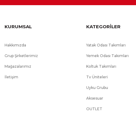
Garanti Süresi
:
2 Yıl
Komodin
Puf
Ek Bilgiler
:
Kullanım kolaylığı amacı ile kapakl
led ışık bulunmaktadır., Karyolada gü
KURUMSAL
KATEGORİLER
ve sağlığa zararsız kanserojen mad
Modüler mobilya çeşitlerinde ürün ölçüleri sabittir ve özel ölçü 
Çekmecelerde kullanım kolaylığı a
OUTLET ürünler ekstra indirimli ürünler olduğu için 2 Yıl Garanti
Hakkımızda
Yatak Odası Takımları
Grup Şirketlerimiz
Yemek Odası Takımları
Mağazalarımız
Koltuk Takımları
İletişim
Tv Üniteleri
Uyku Grubu
Aksesuar
OUTLET