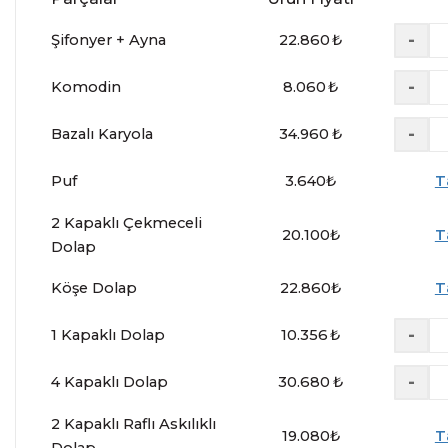
-
Şifonyer + Ayna
22.860
₺
-
Komodin
8.060
₺
-
Bazalı Karyola
34.960
₺
Puf
3.640
₺
T
2 Kapaklı Çekmeceli
20.100
₺
T
Dolap
Köşe Dolap
22.860
₺
T
-
1 Kapaklı Dolap
10.356
₺
-
4 Kapaklı Dolap
30.680
₺
2 Kapaklı Raflı Askılıklı
19.080
₺
T
Dolap