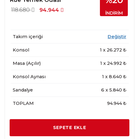
%20
118.680
94.944
İNDİRİM
Takım içeriği
Değiştir
Konsol
1
x
26.272
₺
Masa (Açılır)
1
x
24.992
₺
Konsol Aynası
1
x
8.640
₺
Sandalye
6
x
5.840
₺
TOPLAM
94.944 ₺
SEPETE EKLE