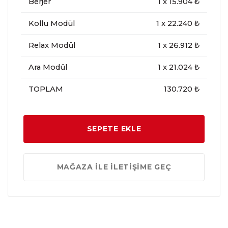
Berjer
1
x
15.904
₺
Kollu Modül
1
x
22.240
₺
Relax Modül
1
x
26.912
₺
Ara Modül
1
x
21.024
₺
TOPLAM
130.720 ₺
SEPETE EKLE
MAĞAZA İLE İLETİŞİME GEÇ