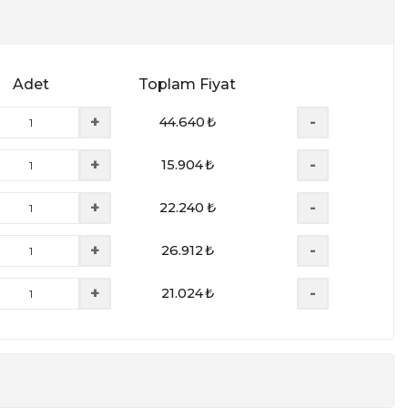
Adet
Toplam Fiyat
+
-
44.640
₺
+
-
15.904
₺
+
-
22.240
₺
+
-
26.912
₺
+
-
21.024
₺