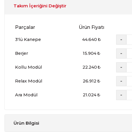
Takım İçeriğini Değiştir
Parçalar
Ürün Fiyatı
-
3'lü Kanepe
44.640
₺
-
Berjer
15.904
₺
-
Kollu Modül
22.240
₺
-
Relax Modül
26.912
₺
-
Ara Modül
21.024
₺
Ürün Bilgisi