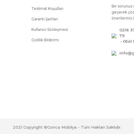
Bir sorunuz 
ılamamaktadır.
Teslimat Koşulları
geçerek çöz
Kapsamına GİRMEZ.
önerileriniz 
Garanti Şartları
Kullanıcı Sözleşmesi
0216 3
79
Gizlilik Bildirimi
-
0541 
info@
2021 Copyright ©Gonca Mobilya - Tüm Hakları Saklıdır.