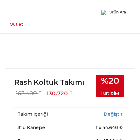
Ürün Ara
n
Outlet
%20
Rash Koltuk Takımı
163.400
130.720
İNDİRİM
Takım içeriği
Değiştir
3'lü Kanepe
1
x
44.640
₺