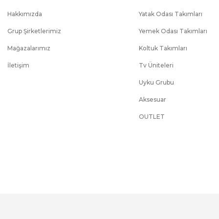
Koltuk takımı çeşitlerinde ürün ölçüleri sabittir ve özel ölçü yap
Hakkımızda
Yatak Odası Takımları
Outlet ürünler ekstra indirimli ürünler olduğu için 2 Yıl Garanti 
Grup Şirketlerimiz
Yemek Odası Takımları
Mağazalarımız
Koltuk Takımları
İletişim
Tv Üniteleri
Uyku Grubu
Aksesuar
OUTLET