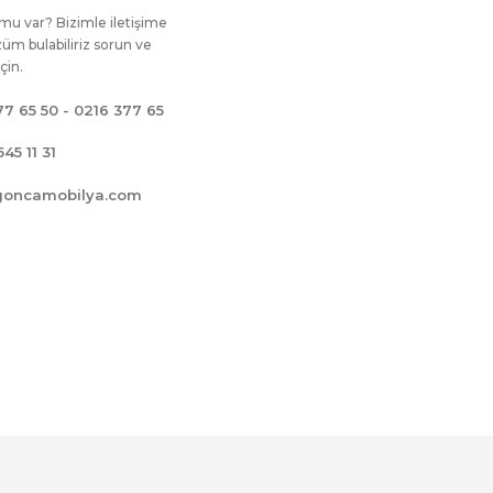
mu var? Bizimle iletişime
üm bulabiliriz sorun ve
için.
77 65 50 - 0216 377 65
545 11 31
goncamobilya.com