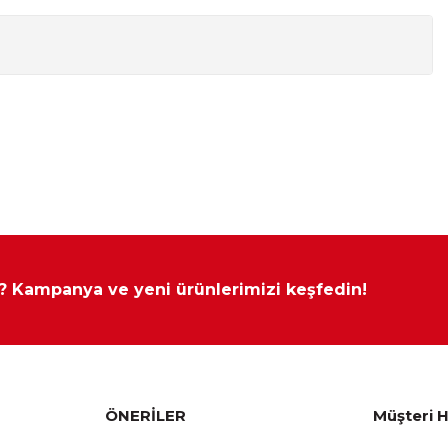
lı kombinasyonlarla da satın alabilirsiniz.
Yükseklik
Derinlik
75 cm
100 cm
70 cm
80 cm
ılmıştır.
75 cm
100 cm
 ? Kampanya ve yeni ürünlerimizi keşfedin!
75 cm
100 cm
k değişikliği yapılabilir
ÖNERİLER
Müşteri H
75 cm
160 cm