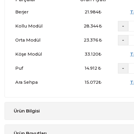
Berjer
21.984
₺
T
-
Kollu Modül
28.344
₺
-
Orta Modül
23.376
₺
Köşe Modül
33.120
₺
T
-
Puf
14.912
₺
Ara Sehpa
15.072
₺
T
Ürün Bilgisi
Tasarım
:
Modern
Ürün Boyutları