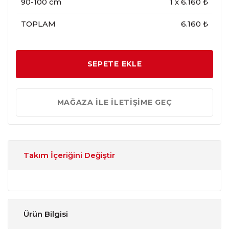
90-100 cm
1
x
6.160
₺
TOPLAM
6.160 ₺
SEPETE EKLE
MAĞAZA İLE İLETİŞİME GEÇ
Takım İçeriğini Değiştir
Ürün Bilgisi