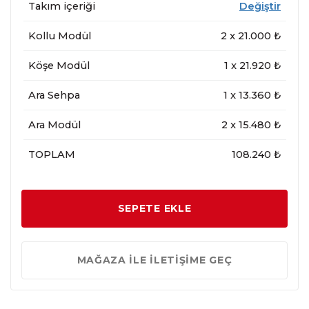
Takım içeriği
Değiştir
Kollu Modül
2
x
21.000
₺
Köşe Modül
1
x
21.920
₺
Ara Sehpa
1
x
13.360
₺
Ara Modül
2
x
15.480
₺
TOPLAM
108.240 ₺
SEPETE EKLE
MAĞAZA İLE İLETİŞİME GEÇ