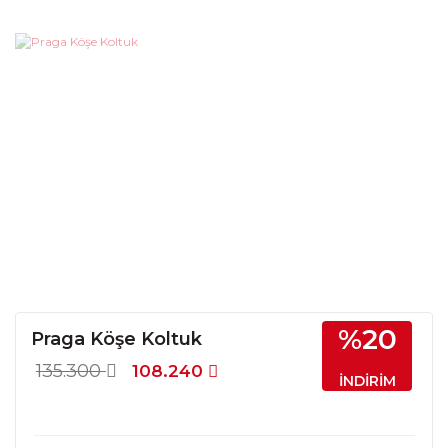
%20
Praga Köşe Koltuk
135.300
108.240
İNDİRİM