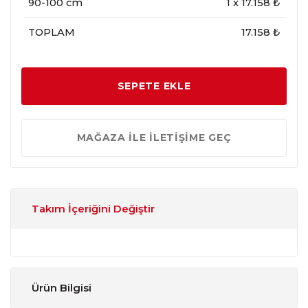
90-100 cm
1
x
17.158
₺
TOPLAM
17.158 ₺
SEPETE EKLE
MAĞAZA İLE İLETİŞİME GEÇ
Takım İçeriğini Değiştir
Ürün Bilgisi