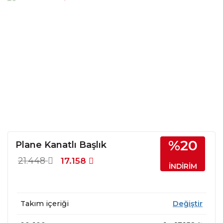
%20
Plane Kanatlı Başlık
21.448
17.158
İNDİRİM
Takım içeriği
Değiştir