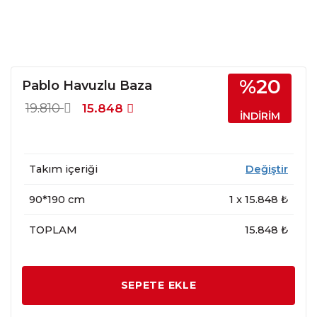
%20
Pablo Havuzlu Baza
19.810
15.848
İNDİRİM
Takım içeriği
Değiştir
90*190 cm
1
x
15.848
₺
TOPLAM
15.848 ₺
SEPETE EKLE