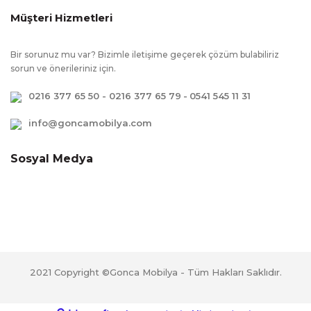
Değildir., Çevreye ve sağlığa zararsız
Müşteri Hizmetleri
kanserojen madde içermeyen E1 kalite
standartlarında üretilmiştir.
Bir sorunuz mu var? Bizimle iletişime geçerek çözüm bulabiliriz
sorun ve önerileriniz için.
0216 377 65 50 - 0216 377 65 79
-
0541 545 11 31
info@goncamobilya.com
Sosyal Medya
2021 Copyright ©Gonca Mobilya - Tüm Hakları Saklıdır.