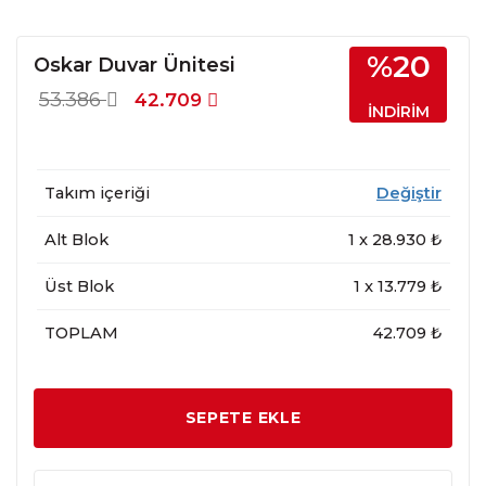
%20
Oskar Duvar Ünitesi
53.386
42.709
İNDİRİM
Takım içeriği
Değiştir
Alt Blok
1
x
28.930
₺
Üst Blok
1
x
13.779
₺
TOPLAM
42.709 ₺
SEPETE EKLE