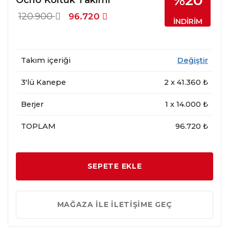
%20
120.900
96.720
İNDİRİM
Takım içeriği
Değiştir
3'lü Kanepe
2
x
41.360
₺
Berjer
1
x
14.000
₺
TOPLAM
96.720 ₺
SEPETE EKLE
MAĞAZA İLE İLETİŞİME GEÇ