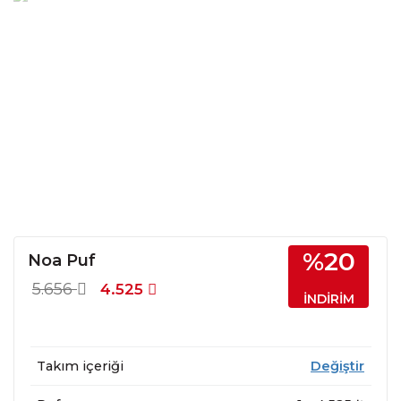
%20
Noa Puf
5.656
4.525
İNDİRİM
Takım içeriği
Değiştir