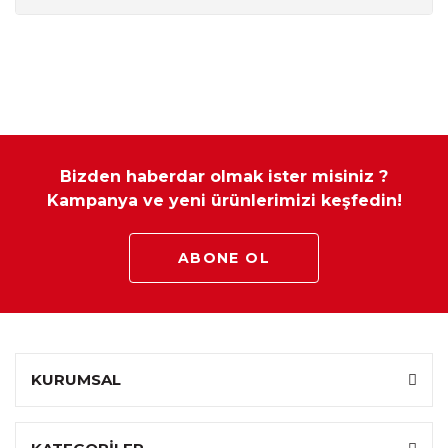
Parça Adı
Genişlik
Yükseklik
Derinlik
Berjer
85 cm
110 cm
97 cm
Modüler mobilya çeşitlerinde ürün ölçüleri sabittir ve özel ölçü
Bizden haberdar olmak ister misiniz ?
yapılamamaktadır.
Kampanya ve yeni ürünlerimizi keşfedin!
ABONE OL
KURUMSAL