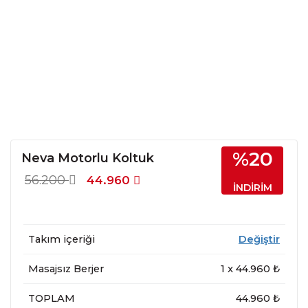
%20
Neva Motorlu Koltuk
56.200
44.960
İNDİRİM
Takım içeriği
Değiştir
Masajsız Berjer
1
x
44.960
₺
TOPLAM
44.960 ₺