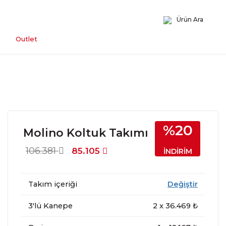
Ürün Ara
n
Outlet
%20
Molino Koltuk Takımı
106.381
85.105
İNDİRİM
Takım içeriği
Değiştir
3'lü Kanepe
2
x
36.469
₺