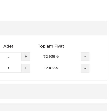
Adet
Toplam Fiyat
+
-
72.938
₺
+
-
12.167
₺