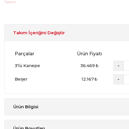
Takım İçeriğini Değiştir
Parçalar
Ürün Fiyatı
-
3'lü Kanepe
36.469
₺
-
Berjer
12.167
₺
Ürün Bilgisi
Ürün Boyutları