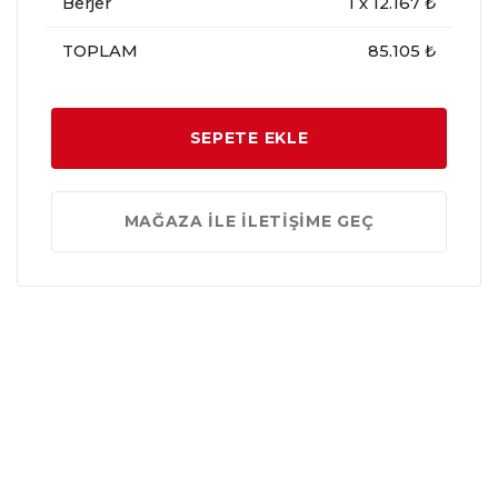
Berjer
1
x
12.167
₺
TOPLAM
85.105 ₺
SEPETE EKLE
MAĞAZA İLE İLETİŞİME GEÇ