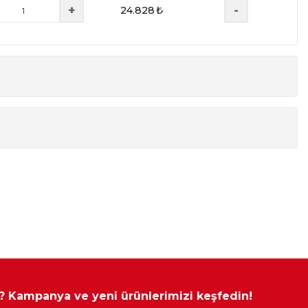
+
-
24.828
₺
 Kombinasyonlarla da Satın Alabilirsiniz.
Yükseklik
Derinlik
77 cm
40 cm
77 cm
40 cm
77 cm
40 cm
77 cm
98 cm
yapılamamaktadır.
 ? Kampanya ve yeni ürünlerimizi keşfedin!