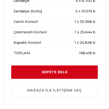
Sandalye
4
x
6.700
₺
Sandalye (Kollu)
2
x
10.019
₺
Camlı Konsol
1
x
35.368
₺
Çekmeceli Konsol
1
x
25.644
₺
Kapaklı Konsol
1
x
24.828
₺
TOPLAM
198.418 ₺
SEPETE EKLE
MAĞAZA İLE İLETİŞİME GEÇ