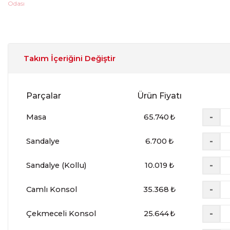
Takım İçeriğini Değiştir
Parçalar
Ürün Fiyatı
-
Masa
65.740
₺
-
Sandalye
6.700
₺
-
Sandalye (Kollu)
10.019
₺
-
Camlı Konsol
35.368
₺
-
Çekmeceli Konsol
25.644
₺