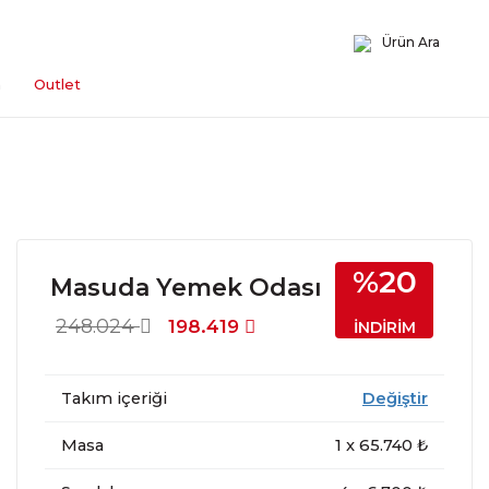
Ürün Ara
n
Outlet
%20
Masuda Yemek Odası
248.024
198.419
İNDİRİM
Takım içeriği
Değiştir
Masa
1
x
65.740
₺