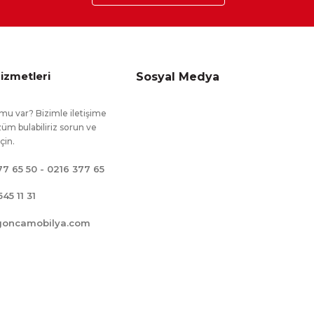
izmetleri
Sosyal Medya
mu var? Bizimle iletişime
üm bulabiliriz sorun ve
için.
77 65 50 - 0216 377 65
545 11 31
goncamobilya.com