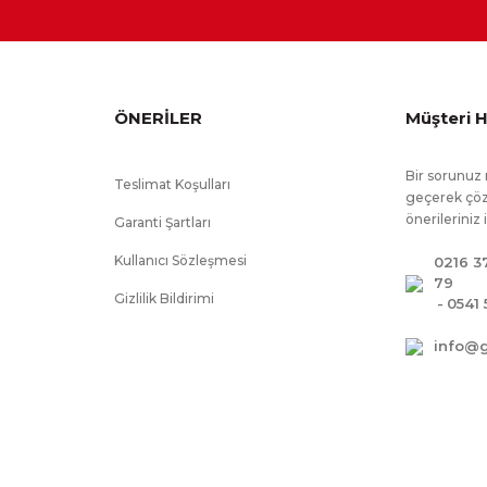
arda yavaşlatıcı mekanizma kullanılmıştır., Çevreye ve sağlığa
en E1 kalite standartlarında üretilmiştir., Çekmecelerde
ÖNERİLER
Müşteri H
kapanmayı sağlayan fren sistemi vardır.
Bir sorunuz 
Teslimat Koşulları
geçerek çöz
önerileriniz 
Garanti Şartları
Kullanıcı Sözleşmesi
0216 3
79
Gizlilik Bildirimi
-
0541 
info@