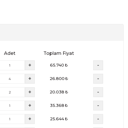
Adet
Toplam Fiyat
+
-
65.740
₺
+
-
26.800
₺
+
-
20.038
₺
+
-
35.368
₺
+
-
25.644
₺