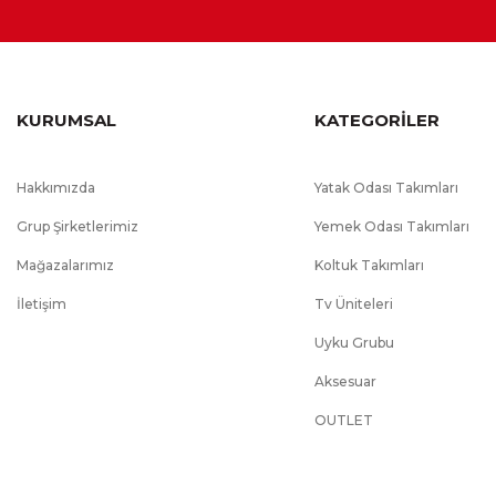
Garanti Süresi
:
2 Yıl
Ek Bilgiler
:
Kullanım kolaylığı amacı ile kapakl
zararsız kanserojen madde içermey
KURUMSAL
KATEGORİLER
kullanım kolaylığı amacı ile yavaş 
Hakkımızda
Yatak Odası Takımları
Grup Şirketlerimiz
Yemek Odası Takımları
Mağazalarımız
Koltuk Takımları
İletişim
Tv Üniteleri
Uyku Grubu
Aksesuar
OUTLET