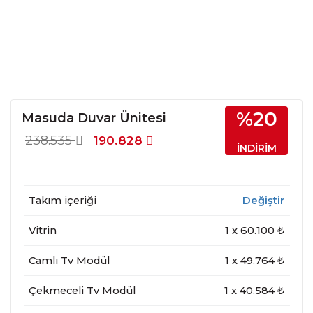
%20
Masuda Duvar Ünitesi
238.535
190.828
İNDİRİM
Takım içeriği
Değiştir
Vitrin
1
x
60.100
₺
Camlı Tv Modül
1
x
49.764
₺
Çekmeceli Tv Modül
1
x
40.584
₺