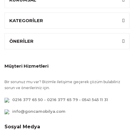
Ek Bilgiler
:
Kullanım kolaylığı amacı ile kapaklarda
yavaşlatıcı mekanizma kullanılmıştır,
KATEGORİLER
Kullanım kolaylığı amacı ile çekmecelerde
yavaşlatıcı mekanizma kullanılmıştır, Tv Dahil
Değildir., Çevreye ve sağlığa zararsız
ÖNERİLER
kanserojen madde içermeyen E1 kalite
standartlarında üretilmiştir.
Müşteri Hizmetleri
Bir sorunuz mu var? Bizimle iletişime geçerek çözüm bulabiliriz
sorun ve önerileriniz için.
0216 377 65 50 - 0216 377 65 79
-
0541 545 11 31
info@goncamobilya.com
Sosyal Medya