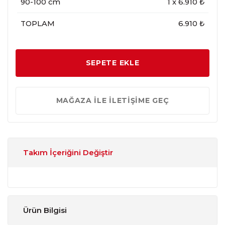
90-100 cm
1
x
6.910
₺
TOPLAM
6.910 ₺
SEPETE EKLE
MAĞAZA İLE İLETİŞİME GEÇ
Takım İçeriğini Değiştir
Ürün Bilgisi