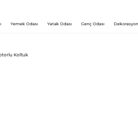
ı
Yemek Odası
Yatak Odası
Genç Odası
Dekorasyo
torlu Koltuk