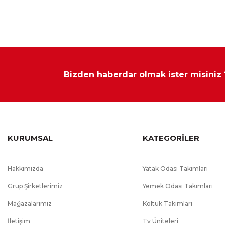
Modüler mobilya çeşitlerinde ürün ölçüleri sabittir ve özel ölçü 
Bizden haberdar olmak ister misiniz
KURUMSAL
KATEGORİLER
Hakkımızda
Yatak Odası Takımları
Grup Şirketlerimiz
Yemek Odası Takımları
Mağazalarımız
Koltuk Takımları
İletişim
Tv Üniteleri