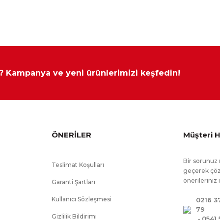
yapılamamaktadır.
 ? Kampanya ve yeni ürünlerimizi keşfedin!
ÖNERİLER
Müşteri H
Bir sorunuz 
Teslimat Koşulları
geçerek çöz
önerileriniz 
Garanti Şartları
Kullanıcı Sözleşmesi
0216 3
79
Gizlilik Bildirimi
-
0541 