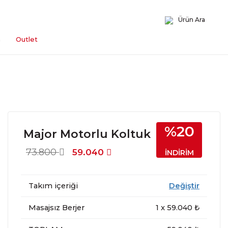
Ürün Ara
n
Outlet
%20
Major Motorlu Koltuk
73.800
59.040
İNDİRİM
Takım içeriği
Değiştir
Masajsız Berjer
1
x
59.040
₺