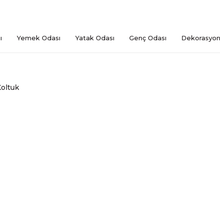
ı
Yemek Odası
Yatak Odası
Genç Odası
Dekorasyo
oltuk