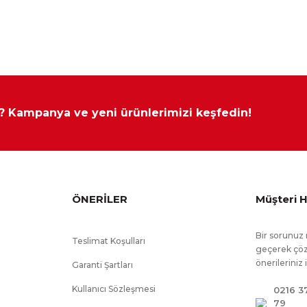
cm
cm
cm
cm
cm
cm
cm
cm
ılamamaktadır.
ılmıştır.
 ? Kampanya ve yeni ürünlerimizi keşfedin!
k değişikliği yapılabilir
ÖNERİLER
Müşteri H
Bir sorunuz 
Teslimat Koşulları
geçerek çöz
önerileriniz 
Garanti Şartları
Kullanıcı Sözleşmesi
0216 3
79