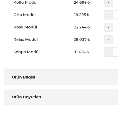
-
Kollu Modül
24.699
₺
-
Orta Modül
19.295
₺
-
Köşe Modül
22.244
₺
-
Relax Modül
28.037
₺
-
Sehpa Modül
11.434
₺
Ürün Bilgisi
Tasarım
:
Modern
Ürün Boyutları
Fonksiyon
:
Sabit
Parça Adı
Genişlik
Koltuk Ayak Malzemesi
:
Siyah Metal
Relax Modül
cm