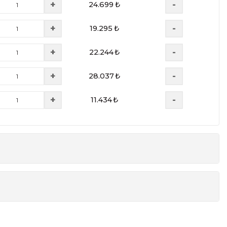
+
-
24.699
₺
+
-
19.295
₺
+
-
22.244
₺
+
-
28.037
₺
+
-
11.434
₺
Yükseklik
Derinlik
cm
cm