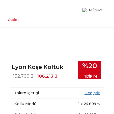
Ürün Ara
n
Outlet
%20
Lyon Köşe Koltuk
132.766
106.213
İNDİRİM
Takım içeriği
Değiştir
Kollu Modül
1
x
24.699
₺