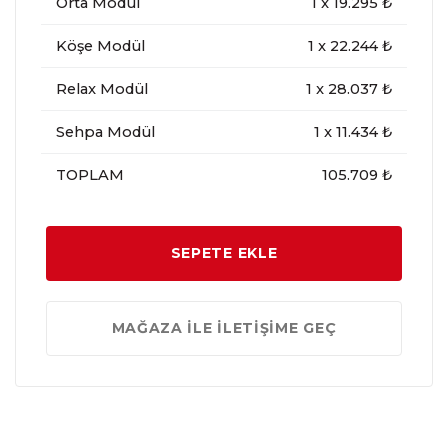
Orta Modül
1
x
19.295
₺
Köşe Modül
1
x
22.244
₺
Relax Modül
1
x
28.037
₺
Sehpa Modül
1
x
11.434
₺
TOPLAM
105.709 ₺
SEPETE EKLE
MAĞAZA İLE İLETİŞİME GEÇ