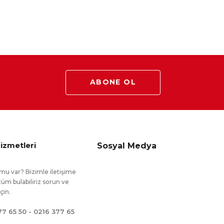
ABONE OL
izmetleri
Sosyal Medya
mu var? Bizimle iletişime
üm bulabiliriz sorun ve
için.
77 65 50 - 0216 377 65