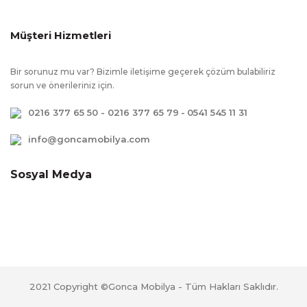
yavaşlatıcı mekanizma kullanılmıştır.,
Çevreye ve sağlığa zararsız kanserojen
madde içermeyen E1 kalite standartlarında
Müşteri Hizmetleri
üretilmiştir., Çekmecelerde kullanım kolaylığı
amacı ile yavaş kapanmayı sağlayan fren
Bir sorunuz mu var? Bizimle iletişime geçerek çözüm bulabiliriz
sistemi vardır.
sorun ve önerileriniz için.
0216 377 65 50 - 0216 377 65 79
-
0541 545 11 31
info@goncamobilya.com
Sosyal Medya
2021 Copyright ©Gonca Mobilya - Tüm Hakları Saklıdır.