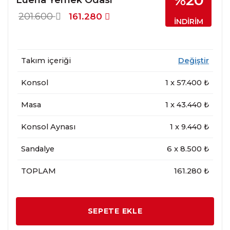
%20
201.600
161.280
İNDİRİM
Takım içeriği
Değiştir
Konsol
1
x
57.400
₺
Masa
1
x
43.440
₺
Konsol Aynası
1
x
9.440
₺
Sandalye
6
x
8.500
₺
TOPLAM
161.280 ₺
SEPETE EKLE