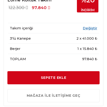
%20
122.300
97.840
İNDİRİM
Takım içeriği
Değiştir
3'lü Kanepe
2
x
41.000
₺
Berjer
1
x
15.840
₺
TOPLAM
97.840 ₺
SEPETE EKLE
MAĞAZA İLE İLETİŞİME GEÇ