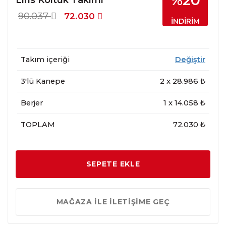
%20
90.037
72.030
İNDİRİM
Takım içeriği
Değiştir
3'lü Kanepe
2
x
28.986
₺
Berjer
1
x
14.058
₺
TOPLAM
72.030 ₺
SEPETE EKLE
MAĞAZA İLE İLETİŞİME GEÇ