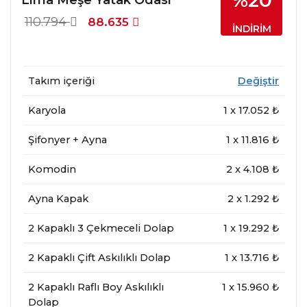
%20
110.794
88.635
İNDİRİM
Takım içeriği
Değiştir
Karyola
1
x
17.052
₺
Şifonyer + Ayna
1
x
11.816
₺
Komodin
2
x
4.108
₺
Ayna Kapak
2
x
1.292
₺
2 Kapaklı 3 Çekmeceli Dolap
1
x
19.292
₺
2 Kapaklı Çift Askılıklı Dolap
1
x
13.716
₺
2 Kapaklı Raflı Boy Askılıklı
1
x
15.960
₺
Dolap