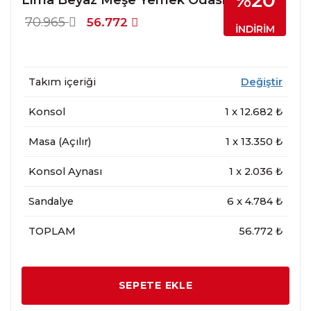
%20
70.965
56.772
İNDİRİM
Takım içeriği
Değiştir
Konsol
1
x
12.682
₺
Masa (Açılır)
1
x
13.350
₺
Konsol Aynası
1
x
2.036
₺
Sandalye
6
x
4.784
₺
TOPLAM
56.772 ₺
SEPETE EKLE