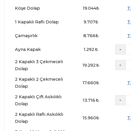
Köşe Dolap
19.044
₺
T
1 Kapaklı Raflı Dolap
9.707
₺
T
Çamaşırlık
8.766
₺
T
-
Ayna Kapak
1.292
₺
2 Kapaklı 3 Çekmeceli
-
19.292
₺
Dolap
2 Kapaklı 2 Çekmeceli
17.660
₺
T
Dolap
2 Kapaklı Çift Askılıklı
-
13.716
₺
Dolap
2 Kapaklı Raflı Askılıklı
15.960
₺
T
Dolap