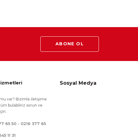
ABONE OL
izmetleri
Sosyal Medya
mu var? Bizimle iletişime
üm bulabiliriz sorun ve
için.
77 65 50 - 0216 377 65
545 11 31