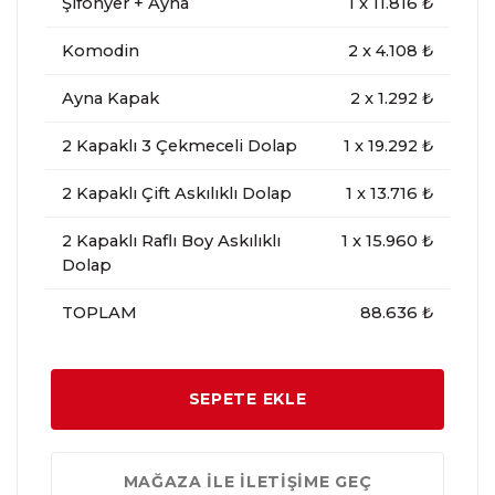
Şifonyer + Ayna
1
x
11.816
₺
Komodin
2
x
4.108
₺
Ayna Kapak
2
x
1.292
₺
2 Kapaklı 3 Çekmeceli Dolap
1
x
19.292
₺
2 Kapaklı Çift Askılıklı Dolap
1
x
13.716
₺
2 Kapaklı Raflı Boy Askılıklı
1
x
15.960
₺
Dolap
TOPLAM
88.636 ₺
SEPETE EKLE
MAĞAZA İLE İLETİŞİME GEÇ