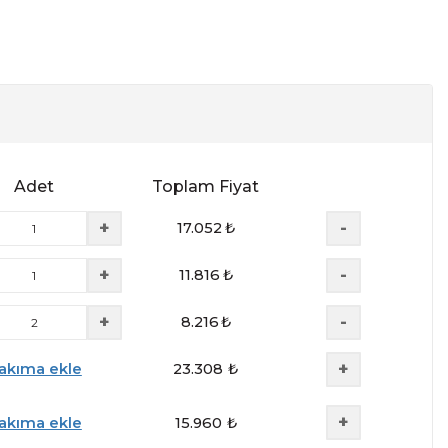
Adet
Toplam Fiyat
+
-
17.052
₺
+
-
11.816
₺
+
-
8.216
₺
+
akıma ekle
23.308
₺
+
akıma ekle
15.960
₺