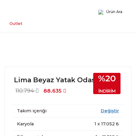
Ürün Ara
n
Outlet
%20
Lima Beyaz Yatak Odası
110.794
88.635
İNDİRİM
Takım içeriği
Değiştir
Karyola
1
x
17.052
₺