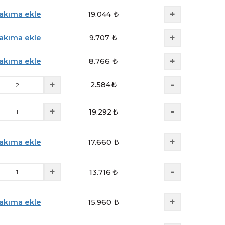
+
akıma ekle
19.044
₺
+
akıma ekle
9.707
₺
+
akıma ekle
8.766
₺
+
-
2.584
₺
+
-
19.292
₺
+
akıma ekle
17.660
₺
+
-
13.716
₺
+
akıma ekle
15.960
₺