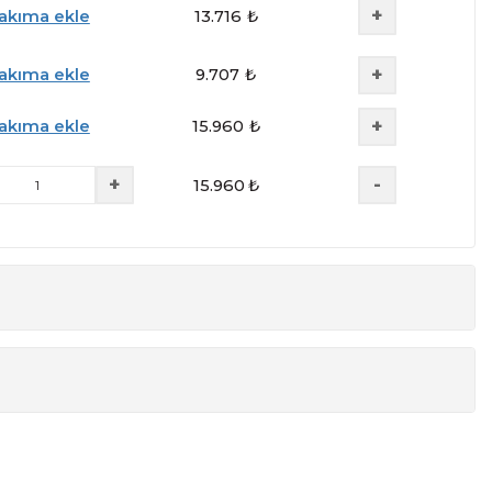
+
akıma ekle
13.716
₺
+
akıma ekle
9.707
₺
+
akıma ekle
15.960
₺
+
-
15.960
₺
 + 2 Adet Komodin. Farklı Kombinasyonlarla da Satın
Yükseklik
Derinlik
218 cm
60 cm
218 cm
60 cm