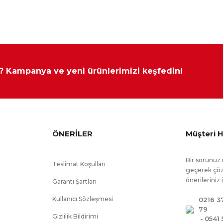
218 cm
92 cm
110 cm
230 cm
lmiştir.
87 cm
43 cm
53 cm
43 cm
112 cm
43 cm
ılamamaktadır.
 ? Kampanya ve yeni ürünlerimizi keşfedin!
 Kapsamına Girmez.
ÖNERİLER
Müşteri H
Bir sorunuz 
Teslimat Koşulları
geçerek çöz
önerileriniz 
Garanti Şartları
Kullanıcı Sözleşmesi
0216 3
79
Gizlilik Bildirimi
-
0541 