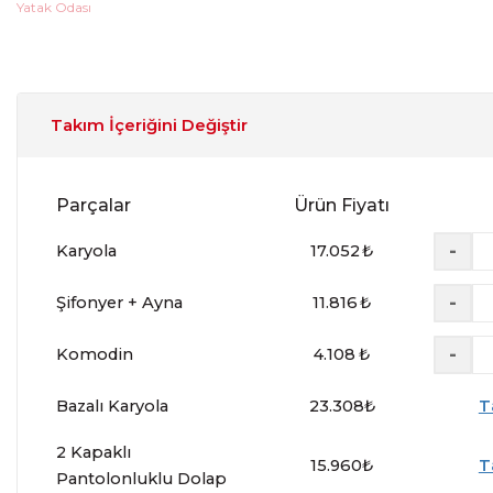
Takım İçeriğini Değiştir
Parçalar
Ürün Fiyatı
-
Karyola
17.052
₺
-
Şifonyer + Ayna
11.816
₺
-
Komodin
4.108
₺
Bazalı Karyola
23.308
₺
T
2 Kapaklı
15.960
₺
T
Pantolonluklu Dolap