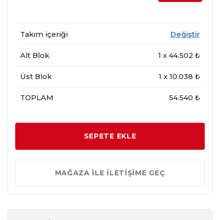
Takım içeriği
Değiştir
Alt Blok
1
x
44.502
₺
Üst Blok
1
x
10.038
₺
TOPLAM
54.540 ₺
SEPETE EKLE
MAĞAZA İLE İLETİŞİME GEÇ