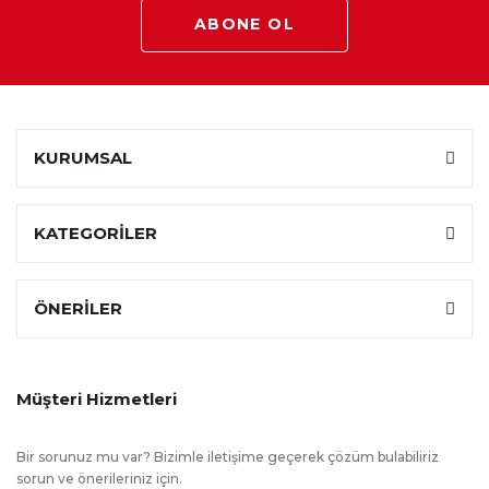
ABONE OL
Üst Tabla
:
Mdf üzeri mermer desen kaplama
kullanılmıştır.
Fonksiyon
:
Kapaklı
Özel Ölçü
:
Hayır
KURUMSAL
KATEGORİLER
ÖNERİLER
Müşteri Hizmetleri
Bir sorunuz mu var? Bizimle iletişime geçerek çözüm bulabiliriz
sorun ve önerileriniz için.