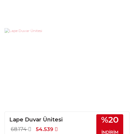
%20
Lape Duvar Ünitesi
68.174
54.539
İNDİRİM