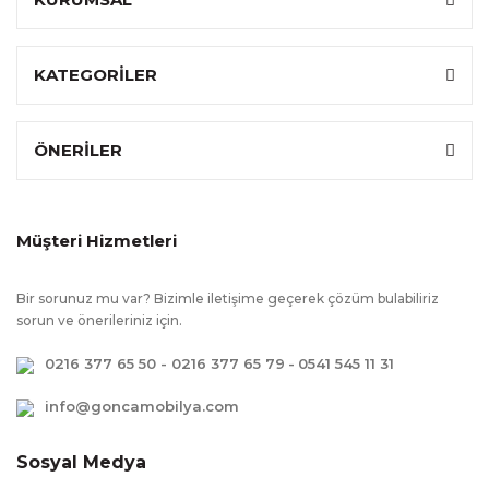
Üst Tabla
:
Mdf üzeri ahşap kaplama kullanılmıştır.
KATEGORİLER
Masa Üst
:
Sabit
Tabla
Sandalye
:
Değişebilir (ücretli)
ÖNERİLER
Kumaşı
Müşteri Hizmetleri
Bir sorunuz mu var? Bizimle iletişime geçerek çözüm bulabiliriz
sorun ve önerileriniz için.
0216 377 65 50 - 0216 377 65 79
-
0541 545 11 31
info@goncamobilya.com
Sosyal Medya