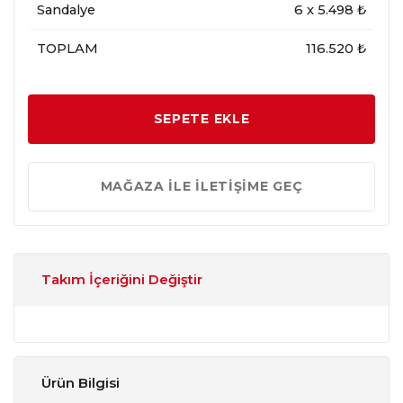
Sandalye
6
x
5.498
₺
TOPLAM
116.520 ₺
SEPETE EKLE
MAĞAZA İLE İLETİŞİME GEÇ
Takım İçeriğini Değiştir
Ürün Bilgisi