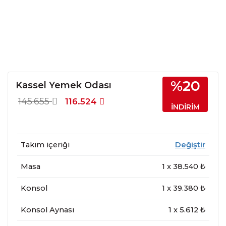
%20
Kassel Yemek Odası
145.655
116.524
İNDİRİM
Takım içeriği
Değiştir
Masa
1
x
38.540
₺
Konsol
1
x
39.380
₺
Konsol Aynası
1
x
5.612
₺