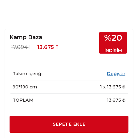
%20
Kamp Baza
17.094
13.675
İNDİRİM
Takım içeriği
Değiştir
90*190 cm
1
x
13.675
₺
TOPLAM
13.675 ₺
SEPETE EKLE