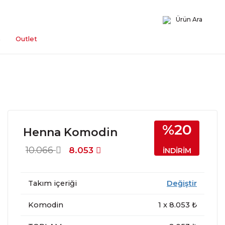
Ürün Ara
n
Outlet
%20
Henna Komodin
10.066
8.053
İNDİRİM
Takım içeriği
Değiştir
Komodin
1
x
8.053
₺