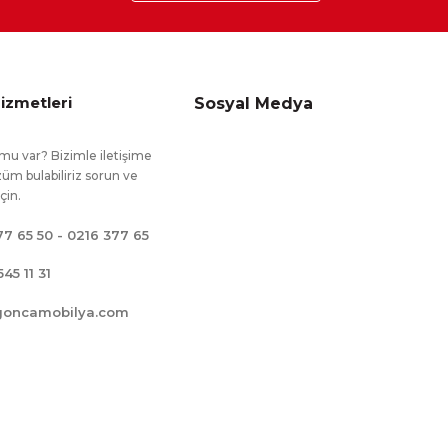
izmetleri
Sosyal Medya
mu var? Bizimle iletişime
üm bulabiliriz sorun ve
için.
77 65 50 - 0216 377 65
545 11 31
goncamobilya.com