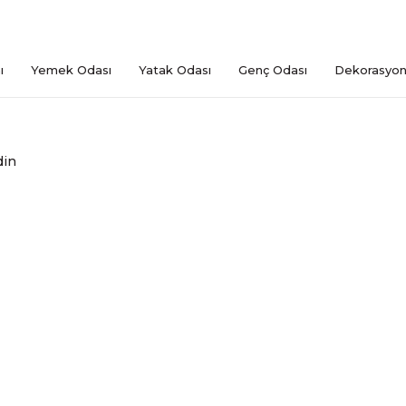
ı
Yemek Odası
Yatak Odası
Genç Odası
Dekorasyo
in