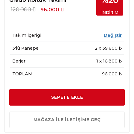
%20
120.000
96.000
İNDİRİM
Takım içeriği
Değiştir
3'lü Kanepe
2
x
39.600
₺
Berjer
1
x
16.800
₺
TOPLAM
96.000 ₺
SEPETE EKLE
MAĞAZA İLE İLETİŞİME GEÇ