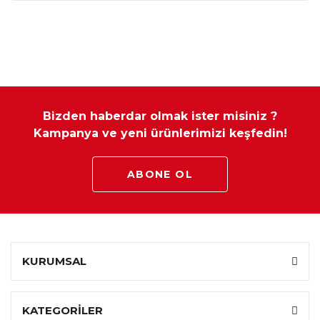
Ürün Özellikleri
Abajur çeşitlerinde ürün ölçüleri sabittir ve özel ölçü
yapılamamaktadır.
Bizden haberdar olmak ister misiniz ?
Avrupa E1 standartlarında olup, kanserojen hiç bir madde
Kampanya ve yeni ürünlerimizi keşfedin!
içermez.
ABONE OL
KURUMSAL
KATEGORİLER