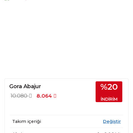
%20
Gora Abajur
10.080
8.064
İNDİRİM
Takım içeriği
Değiştir