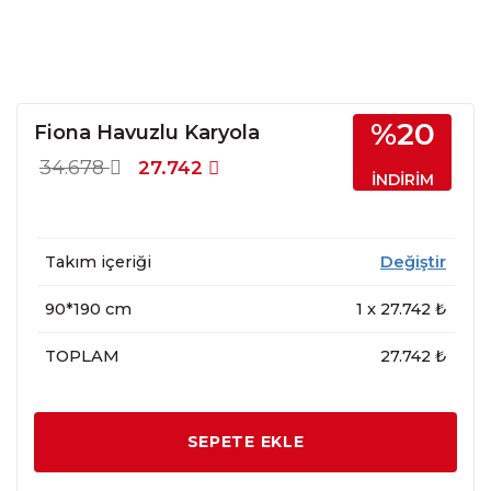
%20
Fiona Havuzlu Karyola
34.678
27.742
İNDİRİM
Takım içeriği
Değiştir
90*190 cm
1
x
27.742
₺
TOPLAM
27.742 ₺
SEPETE EKLE