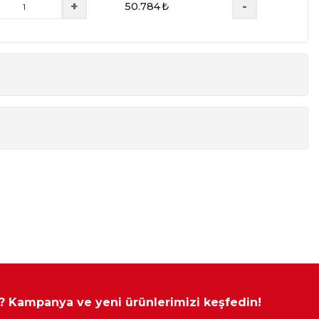
+
-
50.784
₺
Yükseklik
Derinlik
81 cm
100 cm
mamaktadır.
ılmıştır.
 ? Kampanya ve yeni ürünlerimizi keşfedin!