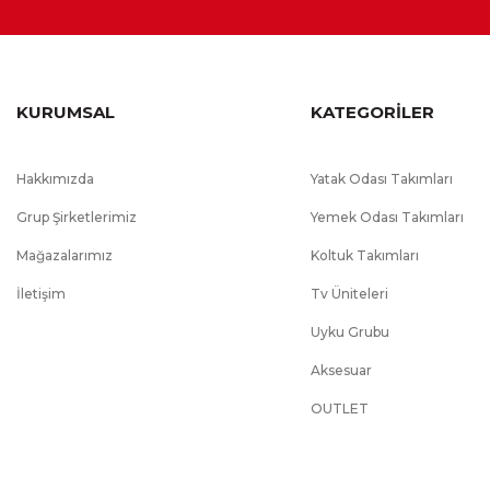
Sırt Minderi
:
Minderli
Özel Ölçü
:
Hayır
Garanti Süresi
:
2 Yıl + İskelete 10 Yıl
KURUMSAL
KATEGORİLER
Ek Bilgiler
:
Ayak renk değişikliği yapılabilir, Kı
Hakkımızda
Yatak Odası Takımları
Grup Şirketlerimiz
Yemek Odası Takımları
Mağazalarımız
Koltuk Takımları
İletişim
Tv Üniteleri
Uyku Grubu
Aksesuar
OUTLET