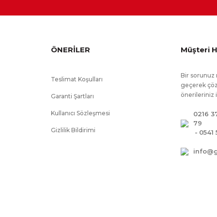
ÖNERİLER
Müşteri H
rlentler fiyata dahildir, Kumaş renk değişikliği yapılabilir
Bir sorunuz 
Teslimat Koşulları
geçerek çöz
önerileriniz 
Garanti Şartları
Kullanıcı Sözleşmesi
0216 3
79
Gizlilik Bildirimi
-
0541 
info@