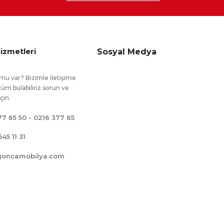
izmetleri
Sosyal Medya
mu var? Bizimle iletişime
üm bulabiliriz sorun ve
için.
77 65 50 - 0216 377 65
545 11 31
goncamobilya.com