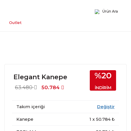
Ürün Ara
n
Outlet
%20
Elegant Kanepe
63.480
50.784
İNDİRİM
Takım içeriği
Değiştir
Kanepe
1
x
50.784
₺