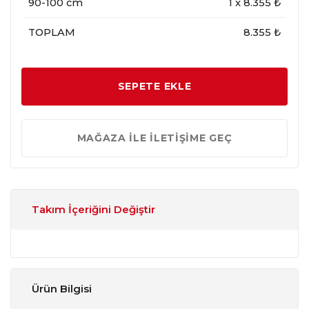
90-100 cm
1
x
8.355
₺
TOPLAM
8.355 ₺
SEPETE EKLE
MAĞAZA İLE İLETİŞİME GEÇ
Takım İçeriğini Değiştir
Ürün Bilgisi