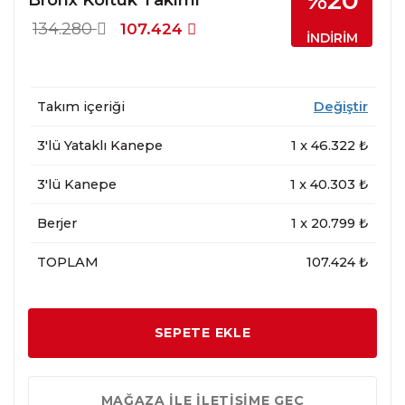
%20
134.280
107.424
İNDİRİM
Takım içeriği
Değiştir
3'lü Yataklı Kanepe
1
x
46.322
₺
3'lü Kanepe
1
x
40.303
₺
Berjer
1
x
20.799
₺
TOPLAM
107.424 ₺
SEPETE EKLE
MAĞAZA İLE İLETİŞİME GEÇ