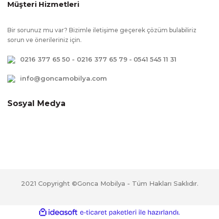
Müşteri Hizmetleri
Süresi
Ek Bilgiler
:
Ayak renk değişikliği yapılabilir, Ekstra
Bir sorunuz mu var? Bizimle iletişime geçerek çözüm bulabiliriz
kırlent seçimi yapılabilir (ücretli), Kırlentler
sorun ve önerileriniz için.
fiyata dahildir, Kumaş renk değişikliği
0216 377 65 50 - 0216 377 65 79
-
0541 545 11 31
yapılabilir
info@goncamobilya.com
Sosyal Medya
2021 Copyright ©Gonca Mobilya - Tüm Hakları Saklıdır.
ile
ideasoft
e-