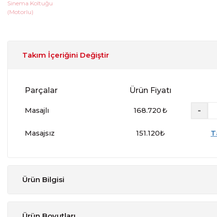
Takım İçeriğini Değiştir
Parçalar
Ürün Fiyatı
-
Masajlı
168.720
₺
Masajsız
151.120
₺
T
Ürün Bilgisi
Ürün Boyutları