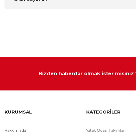
Parça Adı
Genişlik
İkili Koltuk
205 cm
Modüler mobilya çeşitlerinde ürün ölçüleri sabittir ve özel ölçü 
Bizden haberdar olmak ister misiniz
KURUMSAL
KATEGORİLER
Hakkımızda
Yatak Odası Takımları