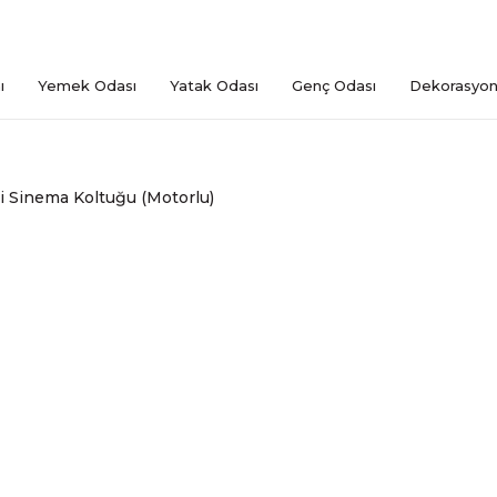
ı
Yemek Odası
Yatak Odası
Genç Odası
Dekorasyo
ili Sinema Koltuğu (Motorlu)