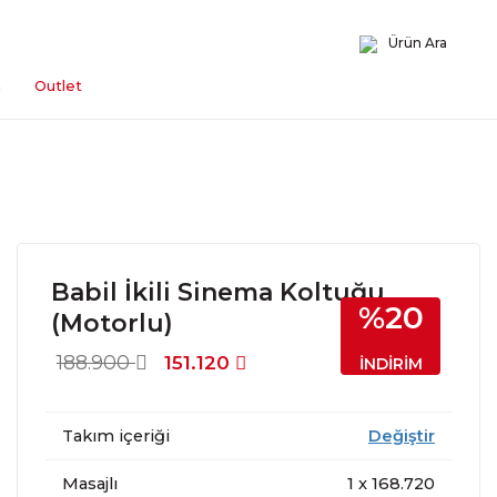
Ürün Ara
n
Outlet
Babil İkili Sinema Koltuğu
%20
(Motorlu)
188.900
151.120
İNDİRİM
Takım içeriği
Değiştir
Masajlı
1
x
168.720