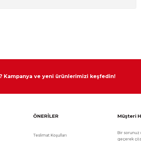
Yükseklik
Derinlik
110 cm
97 cm
yapılamamaktadır.
 ? Kampanya ve yeni ürünlerimizi keşfedin!
ÖNERİLER
Müşteri H
Bir sorunuz 
Teslimat Koşulları
geçerek çöz