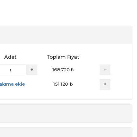
Adet
Toplam Fiyat
+
-
168.720
₺
+
akıma ekle
151.120
₺