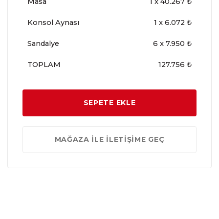
Masa
1
x
40.267
₺
Konsol Aynası
1
x
6.072
₺
Sandalye
6
x
7.950
₺
TOPLAM
127.756 ₺
SEPETE EKLE
MAĞAZA İLE İLETİŞİME GEÇ