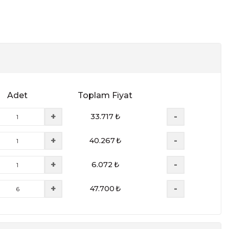
Adet
Toplam Fiyat
+
-
33.717
₺
+
-
40.267
₺
+
-
6.072
₺
+
-
47.700
₺