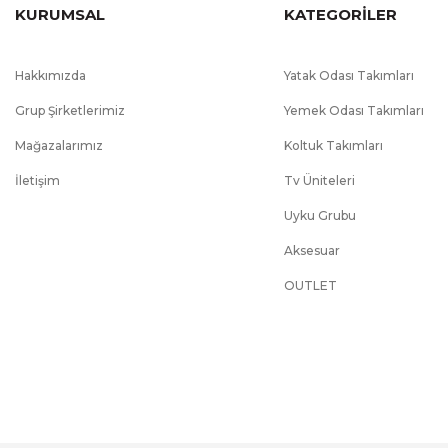
sistemi vardır., Açılır Masa
KURUMSAL
KATEGORİLER
Hakkımızda
Yatak Odası Takımları
Grup Şirketlerimiz
Yemek Odası Takımları
Mağazalarımız
Koltuk Takımları
İletişim
Tv Üniteleri
Uyku Grubu
Aksesuar
OUTLET