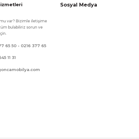
izmetleri
Sosyal Medya
mu var? Bizimle iletişime
üm bulabiliriz sorun ve
için.
77 65 50 - 0216 377 65
545 11 31
goncamobilya.com