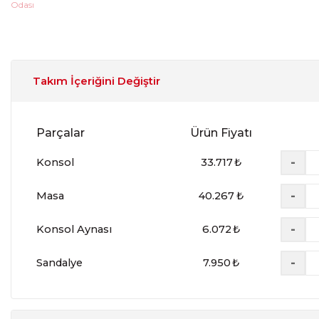
Takım İçeriğini Değiştir
Parçalar
Ürün Fiyatı
-
Konsol
33.717
₺
-
Masa
40.267
₺
-
Konsol Aynası
6.072
₺
-
Sandalye
7.950
₺