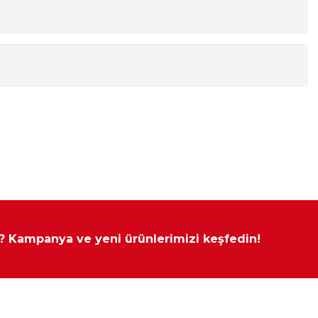
andalye. Farklı Kombinasyonlarla da Satın Alabilirsiniz.
Yükseklik
Derinlik
79 cm
48 cm
79 cm
95 cm
80 cm
5 cm
85 cm
55 cm
yapılamamaktadır.
 ? Kampanya ve yeni ürünlerimizi keşfedin!
arda yavaşlatıcı mekanizma kullanılmıştır., Çevreye ve sağlığa
en E1 kalite standartlarında üretilmiştir., Mermer görünüm,
llanım kolaylığı amacı ile yavaş kapanmayı sağlayan fren