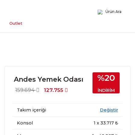
Ürün Ara
n
Outlet
%20
Andes Yemek Odası
159.694
127.755
İNDİRİM
Takım içeriği
Değiştir
Konsol
1
x
33.717
₺