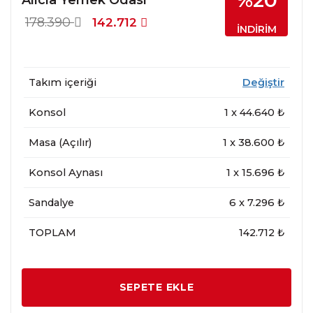
%20
178.390
142.712
İNDİRİM
Takım içeriği
Değiştir
Konsol
1
x
44.640
₺
Masa (Açılır)
1
x
38.600
₺
Konsol Aynası
1
x
15.696
₺
Sandalye
6
x
7.296
₺
TOPLAM
142.712 ₺
SEPETE EKLE