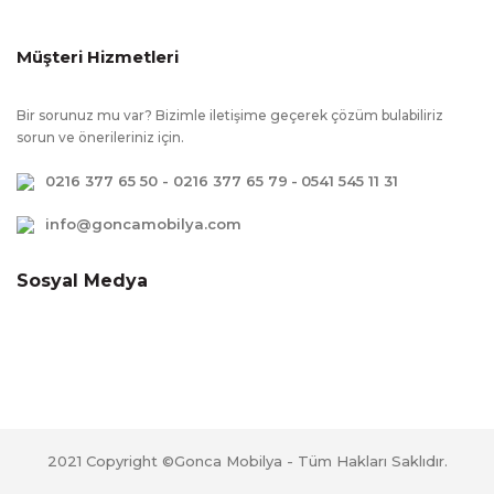
Masa Üst
:
Açılır
Tabla
Müşteri Hizmetleri
Sandalye
:
Değişebilir
Kumaşı
Bir sorunuz mu var? Bizimle iletişime geçerek çözüm bulabiliriz
sorun ve önerileriniz için.
Özel Ölçü
:
Hayır
0216 377 65 50 - 0216 377 65 79
-
0541 545 11 31
Garanti
:
2 Yıl
Süresi
info@goncamobilya.com
Ek Bilgiler
:
Kullanım kolaylığı amacı ile kapaklarda
Sosyal Medya
yavaşlatıcı mekanizma kullanılmıştır.,
Çevreye ve sağlığa zararsız kanserojen
madde içermeyen E1 kalite standartlarında
üretilmiştir., Çekmecelerde kullanım kolaylığı
amacı ile yavaş kapanmayı sağlayan fren
sistemi vardır., Açılır Masa
2021 Copyright ©Gonca Mobilya - Tüm Hakları Saklıdır.